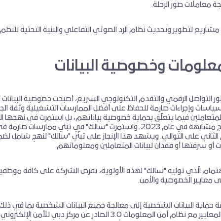
جة معاملات صور الرحلة.
مشاريع لتطوير وتحديث نظام الرد الصوتي التفاعلي والبنية التحتية للنظم الم
معلومات وخصوصية البيانات
طور التواصل الرقمي والتقدم التكنولوجي السريع، أصبحت خصوصية البيانات
تعاملين فيما يتعلّق بحماية خصوصية بياناتهم، بل استمرت في نهجها النا
قد حققت نتائج مشابهة في عام 2023. واستمرت "سالك" في تبني م
م الثاني على التوالي. ويشهد هذا الإنجاز على تبنّي "سالك" لنهجٍ شامل لضما
ت أو سرقتها أو فقدان لبيانات المتعاملين ومعلوماتهم.
هتمام الّذي توليه "سالك" لهذه الأولوية، تفرض الشركة على كافة موظفي
ى معايير الخصوصية والأمن.
اية البيانات الشخصية إلى معالجة جميع البيانات الشخصية بما في ذلك بيا
تتوافق هذه المعايير مع نظام أمن المعلومات 3.0 الصادر 