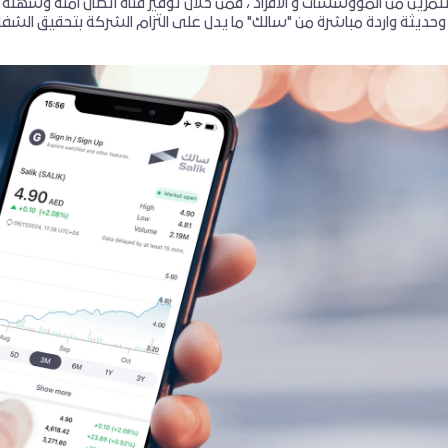
ثمرين من الموؤسسات و الافراد ، فمن خلال توفير قناة اتصال آمنة وسهلة
حديثة واردة مباشرة من "سالك" ما يدل على التزام الشركة بتحقيق الشفا