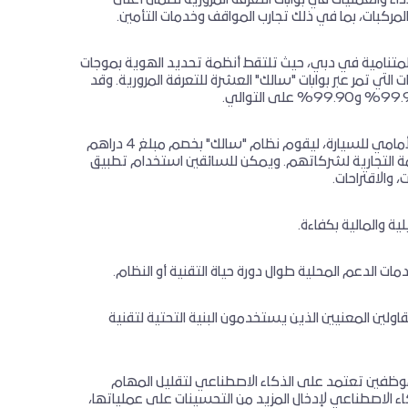
كبات، بما في ذلك تجارب المواقف وخدمات التأمين.
المتنامية في دبي، حيث تلتقط أنظمة تحديد الهوية بموجات
رف الآلي على رقم اللوحة (ANPR) أكثر من 99.5% من المركبات التي تمر عبر بوابات "سالك" العشرة للتعرفة المرورية. وقد
تستخدم بوابات "سالك" أجهزة استشعار تلتقط بطاقات التفعيل الموضوعة على الزجاج الأمامي للسيارة، ليقوم نظام "سالك" بخصم مبلغ 4 دراهم
ة التجارية لشركاتهم. ويمكن للسائقين استخدام تطبيق
والاقتراحات.
ة والمالية بكفاءة.
لدعم المحلية طوال دورة حياة التقنية أو النظام.
لين المعنيين الذين يستخدمون البنية التحتية لتقنية
ل برنامج Microsoft Copilot كأداة مساعدة للموظفين تعتمد على الذكاء الاصطناعي لتقليل المهام
اء الاصطناعي لإدخال المزيد من التحسينات على عملياتها،