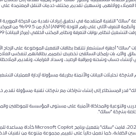
العملاء وولائهم، وتسهيل تقديم مختلف خدمات التنقل المعتمدة على المر
"سالك" التقنية المتقدمة في تحقيق إيرادات نقدية من الحركة المرورية 
الراديو (RFID) وأنظمة التع
شغيل لنظام بوابات التعرفة ونظام المكتب الخلفي (مركز البيانات) 99.99% و99.90% على التوالي.
ئق. والآن، بات بإمكان السائقين تخصيص تصميم بطاقاتهم لتعكس العلام
لإنشاء حساب وشحنه ومراقبة الرصيد، وسداد الغرامات، وتقديم الملاحظات، 
شركة تحليلات البيانات والأتمتة بطريقة مسؤولة لإدارة العمليات التشغيلي
 قدر المستطاع إلى إنشاء شراكات مع شركات تقنية مسؤولة تقدم خدمات ا
تدريب والتوعية والمحاكاة الأمنية على مستوى المؤسسة للموظفين والمقاو
خاصة بشركة "سالك".
وخلال عام 2024، قامت "سالك" بتفعي
سين الكفاءة، كما تعمل حالياً على تقييم مجموعة متنوعة من تقنيات الذك