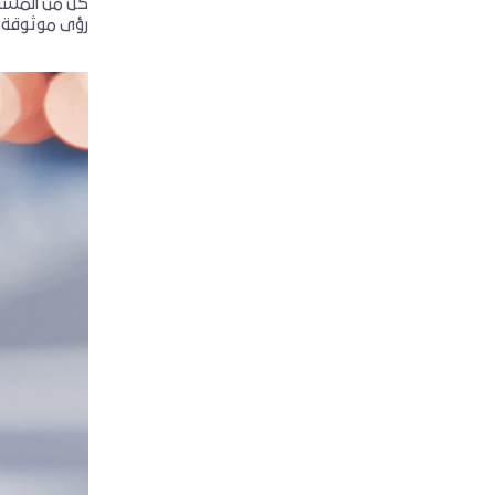
كلّ من المست
رؤى موثوقة و