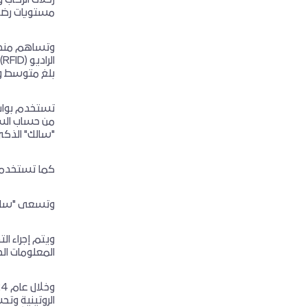
مستويات رضا 
وتساهم منصة 
بلغ متوسط وقت الت
من حساب السا
"سالك" الذكي 
كما تستخدم ال
وتسعى "سالك"
ويتم إجراء ال
المعلومات ال
الروتينية وتح