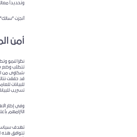
وتحديداً معال
أنجزت "سالك" 
أمن ال
نظرا لنمو وت
شكاوى من الم
للبيانات للعا
تسريب للبيانا
وفي إطار الا
التزامهم بأعل
تهدف سياسة حم