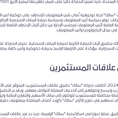
المتحدة، كما تعمل الشركة حالياً على ضمان جاهزيتها لمعيار الآيزو 27001 في عام 2025 .
"سالك" لجنة توجيهية تُعنى بأمن المعلومات للإشراف على حوكمة أمن البي
نات. توفر سياسة أمن المعلومات وسياسة حماية البيانات الشخصية الإطار ا
العامة لأمن المعلومات لمجلس الإدارة من خلال آليات الإشراف التابعة لل
في مجال التكنولوجيا وأمن المعلومات.
 بتطبيق آليات الحماية اللازمة لحماية البيانات الشخصية. تحرص الشركة عل
 السيبرانية، مؤكدة على التزامها الراسخ بحماية خصوصية وأمن كافة مصادر
علاقات المستثمرين
في ديسمبر 2024، أطلقت شركة "سالك" تطبيق علاقات المستثمرين، المتوفّر ع
Andro، منصة متكاملة للمستثمرين للوصول إلى بيانات الأسهم والتقارير المالي
 ان تساهم في تعزيز التزام "سالك" بتزويد أصحاب المصلحة بمعلومات دقيق
تطبيق عنصرًا حيويًا في استراتيجية "سالك" الرقمية، حيث يدعم علاقات الم