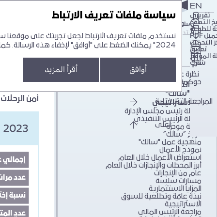
سياسة ملفات تعريف الارتباط
تقريري
يخ التصفح
لتقرير السنوي لشركة سالك 24‘
التقرير 
التقرير السنوي لشركة سالك 24‘
 للطباعة
تقرير الاستدامة لشركة سالك 24‘
نستخدم ملفات تعريف الارتباط لجعل تجربتك على موقعنا سهل
يل PDF
 التحميل
2024" يمكنك الضغط على "أوافق" لإخفاء هذه الرسالة. كما يمكنك تغيير الاعدادات في أي وقت.
الحل
تعليق
ة الموقع
ابحث
شارك
أوافق
أقرأ المزيد
نظرة عامة حول
حوكمة الشركة
نبذة عن التقرير
نبذة عن "سالك"
أمن الرحلات 
المراجعة التشغّيّلية
التقرير الاستراتيجي
رسالة رئيس مجلس الإدارة
رسالة الرئيس التنفيذي
أعلى
لمحة موجزة
تاريخ ”سالك”
منهجية عمل "سالك"
نموذج الأعمال
‏‏استعراض الأعمال خلال العام
أبرز المحطات والإنجازات خلال العام
عام من الإنجازات
مسارات سلسة
المزايا الاستثمارية
نبذة عامّة وتطلعية للسوق
الاستراتيجية
مراجعة الرئيس المالي