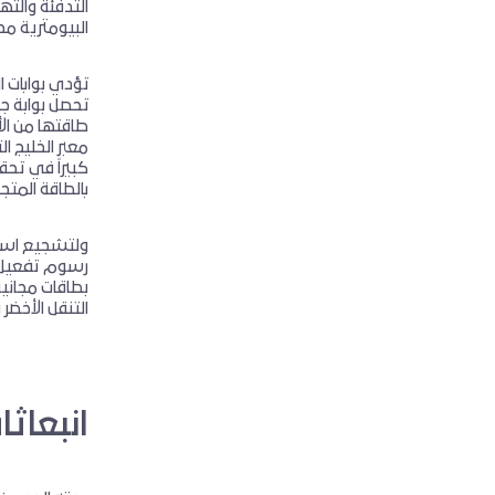
التدفئة والته
البيومترية مح
تؤدي بوابات ا
معبر الخليج ا
كبيراً في تحق
بالطاقة المتج
ولتشجيع استخ
التنقل الأخض
انبعاثا