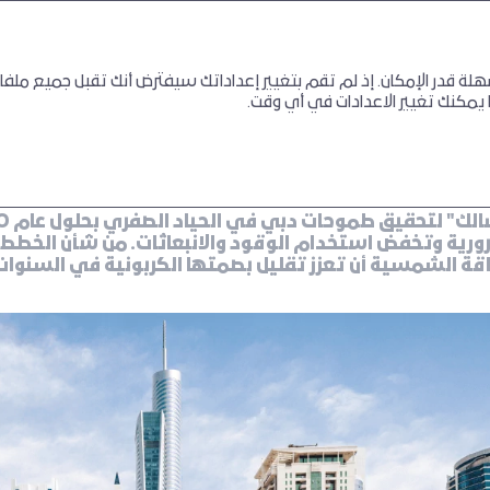
لاستدامة
الرعاية البيئية
ة قدر الإمكان. إذ لم تقم بتغيير إعداداتك سيفترض أنك تقبل جميع ملفا
ية البيئية
مرورية وتخفض استخدام الوقود والانبعاثات. من شأن الخطط ا
قة الشمسية أن تعزز تقليل بصمتها الكربونية في السنوات 