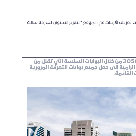
ت تعريف الارتباط في الموقع "التقرير السنوي لشركة سالك
تسعى "سالك" لتحقيق طموحات دبي في الحياد الصفري بحلول عام 2050 من خلال البوابات السلسة التي تقلل من
لرامية إلى جعل جميع بوابات التعرفة المرورية
القادمة.