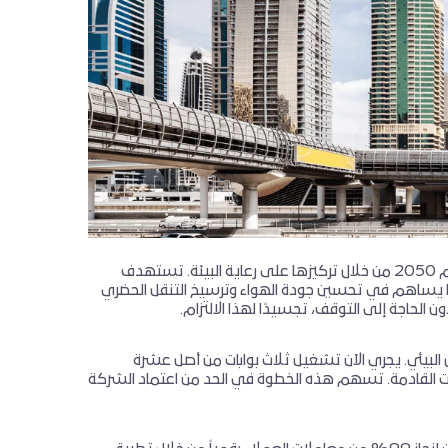
تلتزم "سالك" بدعم أهداف دبي المتمثلة في تحقيق الحياد الصفري للانبعاثات بحلول عام 2050 من خلال تركيزها على رعاية البيئة. تستهدف
 مما يساهم في تحسين جودة الهواء وترسيخ التنقل الحضري
ن الحاجة إلى التوقف، تجسيدًا لهذا الالتزام.
 البيئي. يجري الآن تشغيل ثلاث بوابات من أصل عشرة
ت القادمة. تسهم هذه الخطوة في الحد من اعتماد الشركة