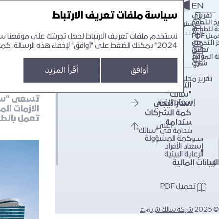
سياسة ملفات تعريف الارتباط
تقريري
يخ التصفح
لتقرير السنوي لشركة سالك 24‘
تقرير ا
التقرير السنوي لشركة سالك 24‘
 للطباعة
تقرير الاستدامة لشركة سالك 24‘
نستخدم ملفات تعريف الارتباط لجعل تجربتك على موقعنا سهل
يل PDF
 التحميل
2024" يمكنك الضغط على "أوافق" لإخفاء هذه الرسالة. كما يمكنك تغيير الاعدادات في أي وقت.
الرعا
تعليق
ة الموقع
ابحث
شارك
أوافق
أقرأ المزيد
تقرير مجلس الإدارة
نبذة عن التقرير
نبذة عن "سالك"
إسعاد الأفراد
التقرير الاستراتيجي
الازمات ال
تقرير حوكمة الشركات
تعمل بالطا
تقرير الاستدامة
أعلى
الاستدامة في "سالك"
الحوكمة المسؤولة
إسعاد الأفراد
الرعاية البيئية
البيانات المالية
تحميل PDF
© 2025
شركة سالك ش.م.ع