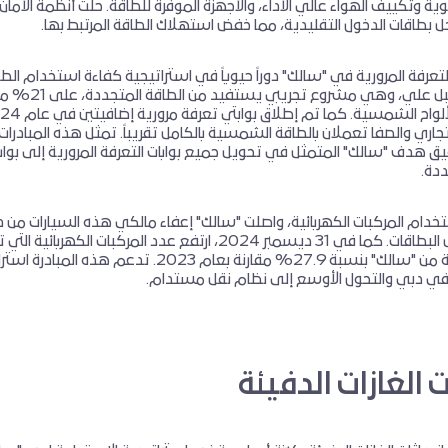
وية وتكييف الهواء عالي الأداء، والأجهزة الموفرة للطاقة. حلت أنظمة الأمان
ل بطاقات الدخول التقليدية، مما خفض استهلاك الطاقة المرتبط بها.
لتعرفة المرورية في "سالك" دوراً حيوياً في استراتيجية كفاءة استخدام الطا
تحصل بوابة جبل علي، وهي مشروع تجريبي يستفيد من الطاقة ال
لتجاري والصفا تعملان بالطاقة الشمسية بالكامل تقريباً. تمثل هذه المبادرات 
يق هدف "سالك" المتمثل في تحويل جميع بوابات التعرفة المرورية إلى بوا
ددة.
دام المركبات الكهربائية، واصلت "سالك" إعفاء مالكي هذه السيارات من 
رسوم تفعيل البطاقات. كما في 31 ديسمبر 2024، ارتفع عدد المركبات الكهربائية
بطاقات مجانية من "سالك" بنسبة 27.9% مقارنة بعام 2023. تدعم هذه الم
ر في دبي والتحول الأوسع إلى نظام نقل مستدام.
ت الغازات الدفيئة