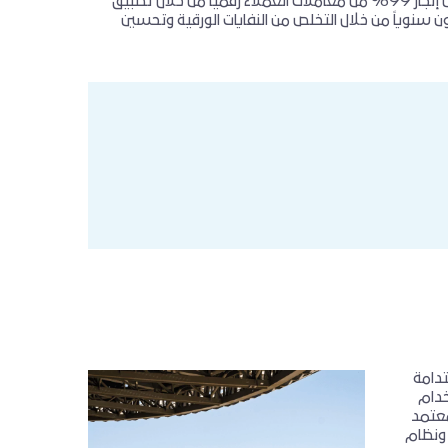
من أدائها البيئي، مما مكن من إنجاز 99% من معاملات العملاء رقمياً من خلال تطبيق
 من مكافئ ثاني أكسيد الكربون سنوياً من خلال التخلص من النفايات الورقية وتحسين
تدامة
خدام
معتمد
، ونظام