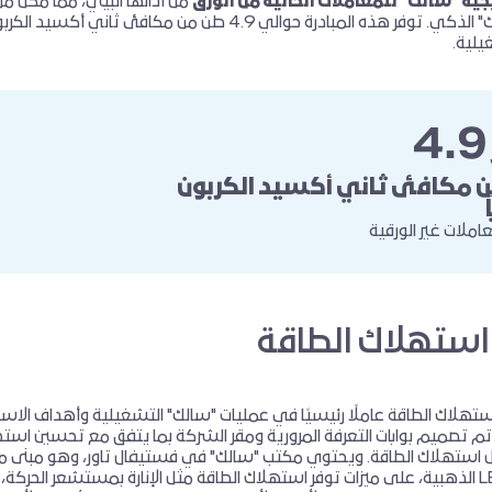
جية "سالك" للمعاملات الخالية من الورق
وموقع "سالك" الذكي. توفر هذه المبادرة حوالي 4.9 طن
يلية.
4.9
ن مكافئ ثاني أكسيد الكربون 
 
املات غير الورقية
استهلاك الطاقة
ستهلاك الطاقة عاملًا رئيسيًا في عمليات "سالك" التشغيلية وأهداف الاس
 تم تصميم بوابات التعرفة المرورية ومقر الشركة بما يتفق مع تحسين است
يل استهلاك الطاقة. ويحتوي مكتب "سالك" في فستيفال تاور، وهو مبنى 
بشهادة LEED الذهبية، على ميزات توفر استهلاك الطاقة مثل الإنارة بمستشعر الحركة